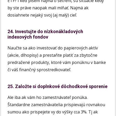
ETF? I keď píšem najmä o šetrení, sú situácie kedy
by ste práve naopak mali míňať. Najmä ak
dosiahnete nejaký svoj (aj malý) cieľ.
24. Investujte do nízkonákladových
indexových fondov
Naučte sa ako investovať do papierových aktív
(akcie, dlhopisy) a prestaňte platiť za zbytočne
predražené produkty, ktoré vám ponúknu v banke
či váš finančný sprostredkovateľ.
25. Založte si doplnkové dôchodkové sporenie
Ale iba ak vám ho zamestnávateľ ponúka.
Štandardne zamestnávatelia prispievajú rovnakou
sumou ako prispejete vy do výšky cca 3%. Tj ak