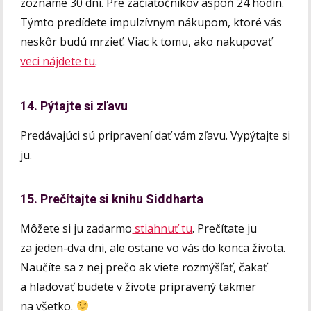
zozname 30 dní. Pre začiatočníkov aspoň 24 hodín.
Týmto predídete impulzívnym nákupom, ktoré vás
neskôr budú mrzieť. Viac k tomu, ako nakupovať
veci nájdete tu
.
14. Pýtajte si zľavu
Predávajúci sú pripravení dať vám zľavu. Vypýtajte si
ju.
15. Prečítajte si knihu Siddharta
Môžete si ju zadarmo
stiahnuť tu
. Prečítate ju
za jeden-dva dni, ale ostane vo vás do konca života.
Naučíte sa z nej prečo ak viete rozmýšľať, čakať
a hladovať budete v živote pripravený takmer
na všetko.