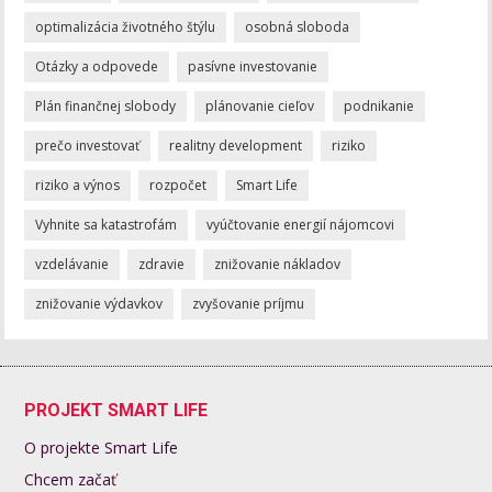
optimalizácia životného štýlu
osobná sloboda
Otázky a odpovede
pasívne investovanie
Plán finančnej slobody
plánovanie cieľov
podnikanie
prečo investovať
realitny development
riziko
riziko a výnos
rozpočet
Smart Life
Vyhnite sa katastrofám
vyúčtovanie energií nájomcovi
vzdelávanie
zdravie
znižovanie nákladov
znižovanie výdavkov
zvyšovanie príjmu
PROJEKT SMART LIFE
O projekte Smart Life
Chcem začať