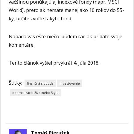
väčšinou ponúkajú aj indexové fondy (napr. MSCI
World), preto ak nemáte menej ako 10 rokov do 55-
ky, určite zvoľte takýto fond.
Napadá vás ešte niečo. budem rád ak pridáte svoje
komentáre.
Tento článok vyšiel prvýkrát 4. júla 2018.
Štítky:
finančná sloboda
investovanie
optimalizácia životného štýlu
Tomáš Pieružek