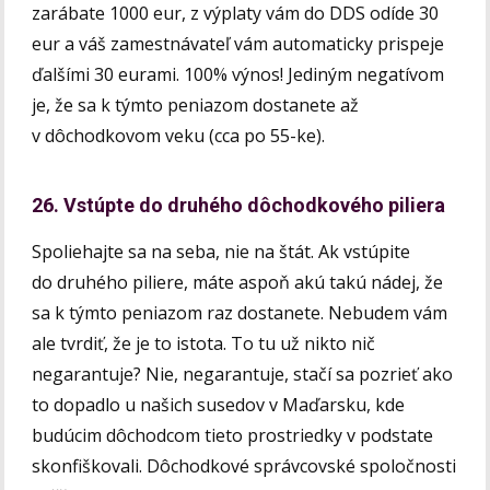
zarábate 1000 eur, z výplaty vám do DDS odíde 30
eur a váš zamestnávateľ vám automaticky prispeje
ďalšími 30 eurami. 100% výnos! Jediným negatívom
je, že sa k týmto peniazom dostanete až
v dôchodkovom veku (cca po 55-ke).
26. Vstúpte do druhého dôchodkového piliera
Spoliehajte sa na seba, nie na štát. Ak vstúpite
do druhého piliere, máte aspoň akú takú nádej, že
sa k týmto peniazom raz dostanete. Nebudem vám
ale tvrdiť, že je to istota. To tu už nikto nič
negarantuje? Nie, negarantuje, stačí sa pozrieť ako
to dopadlo u našich susedov v Maďarsku, kde
budúcim dôchodcom tieto prostriedky v podstate
skonfiškovali. Dôchodkové správcovské spoločnosti