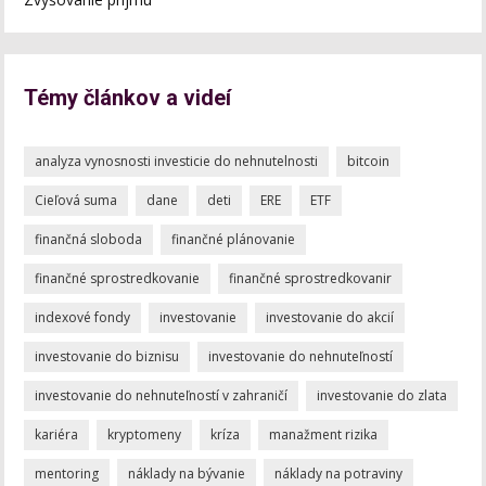
Témy článkov a videí
analyza vynosnosti investicie do nehnutelnosti
bitcoin
Cieľová suma
dane
deti
ERE
ETF
finančná sloboda
finančné plánovanie
finančné sprostredkovanie
finančné sprostredkovanir
indexové fondy
investovanie
investovanie do akcií
investovanie do biznisu
investovanie do nehnuteľností
investovanie do nehnuteľností v zahraničí
investovanie do zlata
kariéra
kryptomeny
kríza
manažment rizika
mentoring
náklady na bývanie
náklady na potraviny