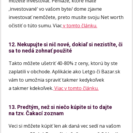
môžete investovať. Peniaze, ktoré máte
‚investované‘ vo vašom byte/ dome zjavne
investovať nemôžete, preto musíte svoju Net worth
očistiť o túto sumu. Viac
v tomto článku.
12. Nekupujte si nič nové, dokiaľ si nezistíte, či
sa to nedá zohnať použité
Takto môžete ušetriť 40-80% z ceny, ktorú by ste
zaplatili v obchode. Aplikácie ako Letgo či Bazar.sk
vám to umožnia spraviť takmer kedykoľvek
a takmer kdekoľvek.
Viac v tomto článku.
13. Predtým, než si niečo kúpite si to dajte
na tzv. Čakací zoznam
Veci si môžete kúpiť len ak daná vec sedí na vašom