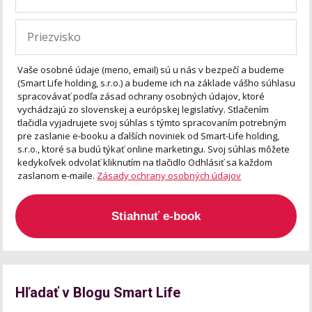
Vaše osobné údaje (meno, email) sú u nás v bezpečí a budeme
(Smart Life holding, s.r.o.) a budeme ich na základe vášho súhlasu
spracovávať podľa zásad ochrany osobných údajov, ktoré
vychádzajú zo slovenskej a európskej legislatívy. Stlačením
tlačidla vyjadrujete svoj súhlas s týmto spracovaním potrebným
pre zaslanie e-booku a ďalších noviniek od Smart-Life holding,
s.r.o., ktoré sa budú týkať online marketingu. Svoj súhlas môžete
kedykoľvek odvolať kliknutím na tlačidlo Odhlásiť sa každom
zaslanom e-maile.
Zásady ochrany osobných údajov
Stiahnuť e-book
Hľadať v Blogu Smart Life