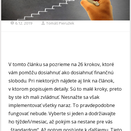
6.12. 2019
Tomáš Pieružek
V tomto článku sa pozrieme na 26 krokov, ktoré
vám pomôžu dosiahnuť ako dosiahnuť finančnú
slobodu. Pri niektorých nájdete aj link na článok,
v ktorom popisujem detaily. Sú to malé kroky, preto
by ste ich mali zvládnuť. Nesnažte sa však
implementovať všetky naraz. To pravdepodobne
fungovať nebude. Vyberte si jeden a dodržiavajte
ho týždeň/mesiac, až pokým sa nestane pre vás
„štandardom“. Až potom postúpte k ďalšiemu. Tieto