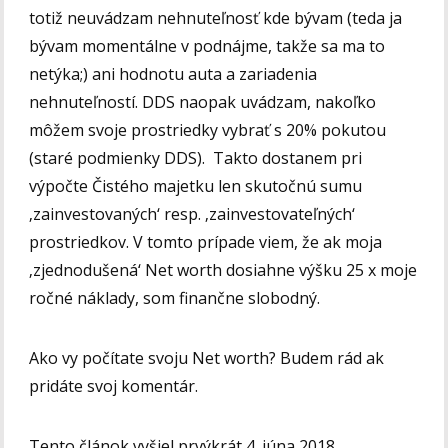
totiž neuvádzam nehnuteľnosť kde bývam (teda ja
bývam momentálne v podnájme, takže sa ma to
netýka;) ani hodnotu auta a zariadenia
nehnuteľností. DDS naopak uvádzam, nakoľko
môžem svoje prostriedky vybrať s 20% pokutou
(staré podmienky DDS). Takto dostanem pri
výpočte Čistého majetku len skutočnú sumu
‚zainvestovaných‘ resp. ‚zainvestovateľných‘
prostriedkov. V tomto prípade viem, že ak moja
‚zjednodušená‘ Net worth dosiahne výšku 25 x moje
ročné náklady, som finančne slobodný.
Ako vy počítate svoju Net worth? Budem rád ak
pridáte svoj komentár.
Tento článok vyšiel prvýkrát 4. júna 2018.