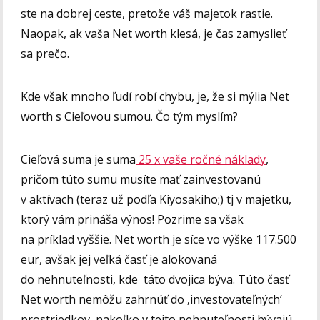
ste na dobrej ceste, pretože váš majetok rastie.
Naopak, ak vaša Net worth klesá, je čas zamyslieť
sa prečo.
Kde však mnoho ľudí robí chybu, je, že si mýlia Net
worth s Cieľovou sumou. Čo tým myslím?
Cieľová suma je suma
25 x vaše ročné náklady
,
pričom túto sumu musíte mať zainvestovanú
v aktívach (teraz už podľa Kiyosakiho;) tj v majetku,
ktorý vám prináša výnos! Pozrime sa však
na príklad vyššie. Net worth je síce vo výške 117.500
eur, avšak jej veľká časť je alokovaná
do nehnuteľnosti, kde táto dvojica býva. Túto časť
Net worth nemôžu zahrnúť do ‚investovateľných‘
prostriedkov, nakoľko v tejto nehnuteľnosti bývajú