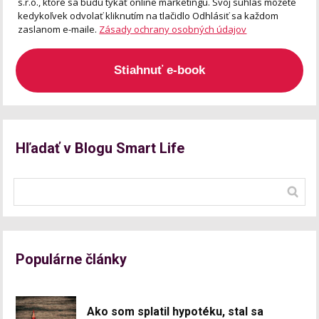
s.r.o., ktoré sa budú týkať online marketingu. Svoj súhlas môžete
kedykoľvek odvolať kliknutím na tlačidlo Odhlásiť sa každom
zaslanom e-maile.
Zásady ochrany osobných údajov
Stiahnuť e-book
Hľadať v Blogu Smart Life
Populárne články
Ako som splatil hypotéku, stal sa