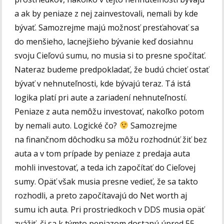
a ak by peniaze z nej zainvestovali, nemali by kde
bývať. Samozrejme majú možnosť presťahovať sa
do menšieho, lacnejšieho bývanie keď dosiahnu
svoju Cieľovú sumu, no musia si to presne spočítať.
Nateraz budeme predpokladať, že budú chcieť ostať
bývať v nehnuteľnosti, kde bývajú teraz. Tá istá
logika platí pri aute a zariadení nehnuteľností.
Peniaze z auta nemôžu investovať, nakoľko potom
by nemali auto. Logické čo?
Samozrejme
na finančnom dôchodku sa môžu rozhodnúť žiť bez
auta a v tom prípade by peniaze z predaja auta
mohli investovať, a teda ich započítať do Cieľovej
sumy. Opäť však musia presne vedieť, že sa takto
rozhodli, a preto započítavajú do Net worth aj
sumu ich auta. Pri prostriedkoch v DDS musia opäť
zvážiť, či sa k týmto peniazom dostanú úpred 55-