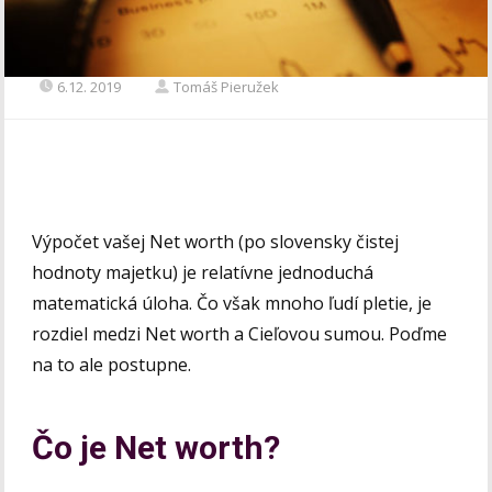
6.12. 2019
Tomáš Pieružek
Výpočet vašej Net worth (po slovensky čistej
hodnoty majetku) je relatívne jednoduchá
matematická úloha. Čo však mnoho ľudí pletie, je
rozdiel medzi Net worth a Cieľovou sumou. Poďme
na to ale postupne.
Čo je Net worth?