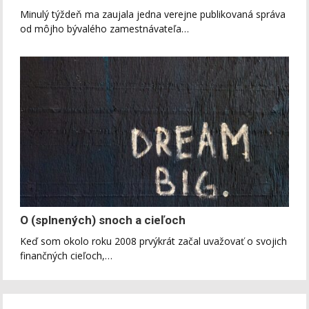
Minulý týždeň ma zaujala jedna verejne publikovaná správa
od môjho bývalého zamestnávateľa…
O (splnených) snoch a cieľoch
Keď som okolo roku 2008 prvýkrát začal uvažovať o svojich
finančných cieľoch,…