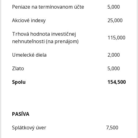
Peniaze na termínovanom účte
5,000
Akciové indexy
25,000
Trhová hodnota investičnej
115,000
nehnuteľnosti (na prenájom)
Umelecké diela
2,000
Zlato
5,000
Spolu
154,500
PASÍVA
Splátkový úver
7,500