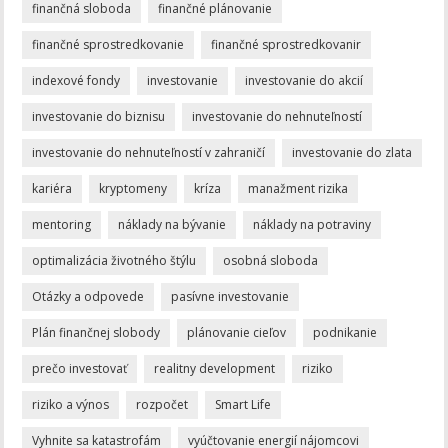
finančná sloboda
finančné plánovanie
finančné sprostredkovanie
finančné sprostredkovanir
indexové fondy
investovanie
investovanie do akcií
investovanie do biznisu
investovanie do nehnuteľností
investovanie do nehnuteľností v zahraničí
investovanie do zlata
kariéra
kryptomeny
kríza
manažment rizika
mentoring
náklady na bývanie
náklady na potraviny
optimalizácia životného štýlu
osobná sloboda
Otázky a odpovede
pasívne investovanie
Plán finančnej slobody
plánovanie cieľov
podnikanie
prečo investovať
realitny development
riziko
riziko a výnos
rozpočet
Smart Life
Vyhnite sa katastrofám
vyúčtovanie energií nájomcovi