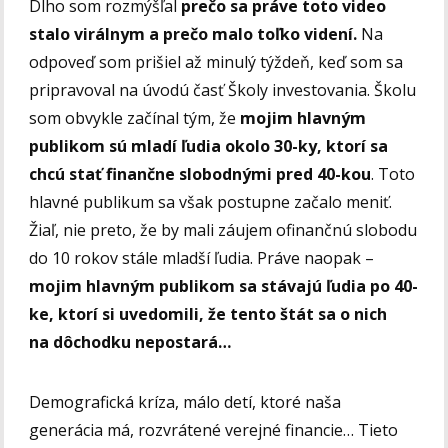
Dlho som rozmýšľal
prečo sa práve toto video
stalo virálnym a prečo malo toľko videní.
Na
odpoveď som prišiel až minulý týždeň, keď som sa
pripravoval na úvodú časť Školy investovania. Školu
som obvykle začínal tým, že
mojim hlavným
publikom sú mladí ľudia okolo 30-ky, ktorí sa
chcú stať finančne slobodnými pred 40-kou
. Toto
hlavné publikum sa však postupne začalo meniť.
Žiaľ, nie preto, že by mali záujem ofinančnú slobodu
do 10 rokov stále mladší ľudia. Práve naopak –
mojim hlavným publikom sa stávajú ľudia po 40-
ke, ktorí si uvedomili, že tento štát sa o nich
na dôchodku nepostará…
Demografická kríza, málo detí, ktoré naša
generácia má, rozvrátené verejné financie… Tieto