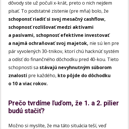
dôvody ste už počuli x-krát, preto o nich nejdem
písať. To podstatné zistenie (pre mňa) bolo, že
schoponsť riadiť si svoj mesačný cashflow,
schopnosť rozlišovať medzi aktívami
a pasívami, schopnosť efektívne investovať
a najmä ochraňovať svoj majetok,
nie sú len pre
pár vyvolených 30-tnikov, ktorí chú hacknúť systém
a odísť do finančného dôchodku pred 40-kou. Tieto
schopnosti sa
stávajú nevyhnutným súborom
znalostí
pre každého,
kto pôjde do dôchodku
o 10 a viac rokov.
Prečo tvrdíme ľuďom, že 1. a 2. pilier
budú stačiť?
Možno si myslíte, že ma táto situácia teší, veď