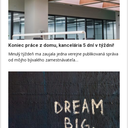
Koniec práce z domu, kancelária 5 dní v týždni!
Minulý týždeň ma zaujala jedna verejne publikovaná správa
od môjho bývalého zamestnávateľa…