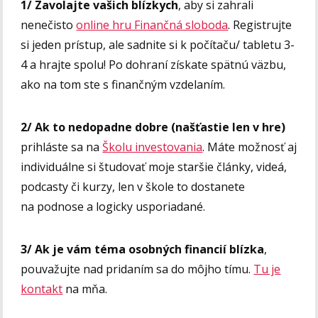
1/ Zavolajte vašich blízkych
, aby si zahrali
nenečisto
online hru Finančná sloboda
. Registrujte
si jeden prístup, ale sadnite si k počítaču/ tabletu 3-
4 a hrajte spolu! Po dohraní získate spätnú väzbu,
ako na tom ste s finančným vzdelaním.
2/ Ak to nedopadne dobre (našťastie len v hre)
prihláste sa na
Školu investovania
. Máte možnosť aj
individuálne si študovať moje staršie články, videá,
podcasty či kurzy, len v škole to dostanete
na podnose a logicky usporiadané.
3/ Ak je vám téma osobných financií blízka
,
pouvažujte nad pridaním sa do môjho tímu.
Tu je
kontakt
na mňa.