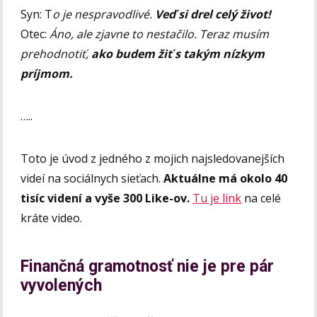
Syn: T
o je nespravodlivé.
Veď si drel celý život!
Otec:
Áno, ale zjavne to nestačilo. Teraz musím
prehodnotiť,
ako budem žiť s takým nízkym
príjmom.
…..
Toto je úvod z jedného z mojich najsledovanejších
videí na sociálnych sieťach.
Aktuálne má okolo 40
tisíc videní a vyše 300 Like-ov.
Tu je link
na celé
kráte video.
Finančná gramotnosť nie je pre pár
vyvolených