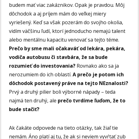
budem mať viac zakáznikov. Opak je pravdou. Môj
dôchodok a aj príjem mám do veľkej miery
vyriešený. Keď sa však pozerám do svojho okolia,
vidím väčšinu ľudí, ktorí jednoducho nemajú talent
alebo mentálnu kapacitu venovať sa tejto téme.
Prečo by sme mali očakaváť od lekára, pekára,
vodiča autobusu či stavbára, že sa bude
rozumieť do investovania?
Rovnako ako sa ja
nerozumiem do ich oblastí.
A prečo je potom ich
dôchodok postavený práve na tejto NEznalosti?
Prvý a druhý pilier boli výborné nápady – teda
najmä ten druhý, ale
prečo tvrdíme ľuďom, že to
bude stačiť?
Ak čakáte odpovede na tieto otázky, tak žiaľ tie
nemám. Áno platí aj tu, že ak si neviem vyvŕtať zub