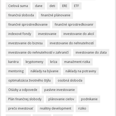
Cieľová suma
dane
deti
ERE
ETF
finančná sloboda
finančné plánovanie
finančné sprostredkovanie
finančné sprostredkovanir
indexové fondy
investovanie
investovanie do akcií
investovanie do biznisu
investovanie do nehnuteľností
investovanie do nehnuteľností v zahraničí
investovanie do zlata
kariéra
kryptomeny
kríza
manažment rizika
mentoring
náklady na bývanie
náklady na potraviny
optimalizácia životného štýlu
osobná sloboda
Otázky a odpovede
pasívne investovanie
Plán finančnej slobody
plánovanie cieľov
podnikanie
prečo investovať
realitny development
riziko