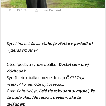
14.10. 2024
Tomáš Pieružek
Syn:
Ahoj oci,
čo sa stalo, je všetko v poriadku?
Vyzeráš smutne?
Otec: (podáva synovi obálku)
Dostal som prvý
dôchodok.
Syn: (berie obálku, pozrie do nej)
Čo??? To je
všetko? To nemôže byť pravda…
Otec:
Bohužiaľ, je.
Celé tie roky som si myslel, že
to bude viac. Ale teraz… neviem, ako to
zvládnem
.