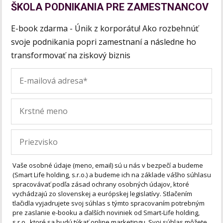
ŠKOLA PODNIKANIA PRE ZAMESTNANCOV
E-book zdarma - Únik z korporátu! Ako rozbehnúť
svoje podnikania popri zamestnaní a následne ho
transformovať na ziskový biznis
Vaše osobné údaje (meno, email) sú u nás v bezpečí a budeme
(Smart Life holding, s.r.o.) a budeme ich na základe vášho súhlasu
spracovávať podľa zásad ochrany osobných údajov, ktoré
vychádzajú zo slovenskej a európskej legislatívy. Stlačením
tlačidla vyjadrujete svoj súhlas s týmto spracovaním potrebným
pre zaslanie e-booku a ďalších noviniek od Smart-Life holding,
s.r.o., ktoré sa budú týkať online marketingu. Svoj súhlas môžete