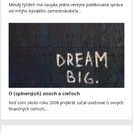
Minulý týždeň ma zaujala jedna verejne publikovaná správa
od môjho bývalého zamestnávateľa…
O (splnených) snoch a cieľoch
Keď som okolo roku 2008 prvýkrát začal uvažovať o svojich
finančných cieľoch,…