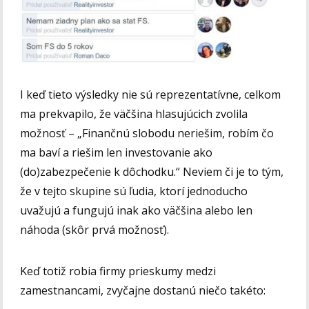
I keď tieto výsledky nie sú reprezentatívne, celkom
ma prekvapilo, že väčšina hlasujúcich zvolila
možnosť – „Finančnú slobodu neriešim, robím čo
ma baví a riešim len investovanie ako
(do)zabezpečenie k dôchodku.“ Neviem či je to tým,
že v tejto skupine sú ľudia, ktorí jednoducho
uvažujú a fungujú inak ako väčšina alebo len
náhoda (skôr prvá možnosť).
Keď totiž robia firmy prieskumy medzi
zamestnancami, zvyčajne dostanú niečo takéto: