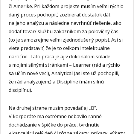
či Amerike. Pri každom projekte musím veľmi rýchlo
daný proces pochopiť, zozbierať dostatok dát
na jeho analýzu a následne navrhnúť riešenie, ako
dodať tovar/ službu zákazníkom za polovičný čas
(to je samozrejme veľmi zjednodušený popis). Asi si
viete predstaviť, že je to celkom intelektuálne
náročné. Táto práca je aj v dokonalom súlade
s mojimi silnými stránkami – Learner (rád a rýchlo
sa učím nové veci), Analytical (asi ste už pochopili,
že rád analyzujem;) a Discipline (mám silnú
disciplínu).
Na druhej strane musím povedať aj „B“.
V korporáte ma extrémne nebavilo ranné
dochádzanie v špičke do práce, tvrdnutie
v kancelárii celý deň či rôzne zákazy, príkazy, výkazy