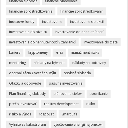
finančná sloboda
finančné plánovanie
finančné sprostredkovanie
finančné sprostredkovanir
indexové fondy
investovanie
investovanie do akcií
investovanie do biznisu
investovanie do nehnuteľností
investovanie do nehnuteľností v zahraničí
investovanie do zlata
kariéra
kryptomeny
kríza
manažment rizika
mentoring
náklady na bývanie
náklady na potraviny
optimalizácia životného štýlu
osobná sloboda
Otázky a odpovede
pasívne investovanie
Plán finančnej slobody
plánovanie cieľov
podnikanie
prečo investovať
realitny development
riziko
riziko a výnos
rozpočet
Smart Life
Vyhnite sa katastrofám
vyúčtovanie energií nájomcovi