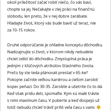
okolí príležitosť začať robiť niečo, čo vás baví,
chopte sa jej. Nečakajte v zlej práci na finančnú
slobodu, len preto, že v nej dobre zarábate.
Hľadajte život, ktorý vás bude baviť už teraz, nie
za 10-15 rokov.
Druhé odporúčanie je ohľadne konceptu dôchodku.
Nadizajnujte si život, v ktorom nikdy nebudete
chcieť odísť do dôchodku. Zmysluplná práca je
jedným z kľúčových atribútov šťastného života.
Prečo by ste teda plánovali prestať v 65-ke?
Pokojne začnite veľkou kariérou a cieľom zarobiť
kopec peňazí. Do 30-35. Zarobte a ušetrite čo to dá.
Keď však prídu deti, spomaľte. Kým sú malé trávte
s nimi maximum času. V puberte a keď dospejú už
totiž nebudú chcieť tráviť príliš veľa času s vami.