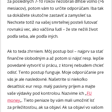
za posledných 7-10 rokov nezobrali dlhšie voľno (>6
mesiacov), potom vám to určite odporúčam. Iba tak
sa dokážete skutočne zastaviť a zamyslieť sa.
Nechcete totiž na vašej smrteľnej posteli ľutovať
rovnakú vec, ako väčšina ľudí – že ste nežili život
podľa seba, ale podľa iných.
Ak to teda zhrniem. Môj postup bol – najprv sa stať
finančne slobodným a až potom si nájsť resp. lepšie
povedané vytvoriť si prácu, z ktorej nebudem chcieť
odísť. Tento postup funguje. Moje odporúčanie pre
vás je ale nasledovné. Našetrite si niekoľko
desaťtisíc eur resp. malý pasívny príjem a majte
vaše výdavky pod kontrolou. Nazvime ich „
FU
money
„. Tieto peniaze by vám mali umožniť ísť
za príležitosťou, ak sa objaví. Ak sa objaví vo vašom