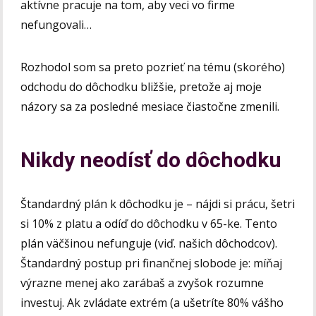
aktívne pracuje na tom, aby veci vo firme
nefungovali…
Rozhodol som sa preto pozrieť na tému (skorého)
odchodu do dôchodku bližšie, pretože aj moje
názory sa za posledné mesiace čiastočne zmenili.
Nikdy neodísť do dôchodku
Štandardný plán k dôchodku je – nájdi si prácu, šetri
si 10% z platu a odíď do dôchodku v 65-ke. Tento
plán väčšinou nefunguje (viď. našich dôchodcov).
Štandardný postup pri finančnej slobode je: míňaj
výrazne menej ako zarábaš a zvyšok rozumne
investuj. Ak zvládate extrém (a ušetríte 80% vášho