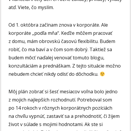
atď. Viete, čo myslím.
Od 1. októbra začínam znova v korporáte. Ale
korporáte „podľa mňa“. Keďže môžem pracovať
z domu, mám obrovskú časovú flexibilitu. Budem
robiť, čo ma baví a v čom som dobrý. Taktiež sa
budem môcť naďalej venovať tomuto blogu,
konzultáciám a prednáškam. Z tejto situácie možno
nebudem chcieť nikdy odísť do dôchodku.
Môj plán zobrať si šesť mesiacov voľna bolo jedno
z mojich najlepších rozhodnutí. Potreboval som
po 14 rokoch v rôznych korporátnych pozíciách
na chvíľu vypnúť, zastaviť sa a prehodnotiť, či žijem
život v súlade s mojimi hodnotami. Ak ste si