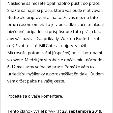
Následne sa môžete opäť naplno pustiť do práce.
Snažte sa nájsť si prácu, ktorá vás bude motivovať.
Buďte ale pripravení aj na to, že vás možno táto
práca časom omrzí. To je v poriadku, začnite hľadať
niečo iné, prípadne si prispôsobte túto prácu tak,
aby vás bavila. Dva príklady. Warren Buffett – robí
celý život to isté. Bill Gates – najprv založil
Microsoft, potom začal (úspešný) boj s chorobami
vo svete. Medzitým si zoberte občas mini-dôchodok.
6-12 mesiacov voľna od práce. Pomôže vám to
utriediť si myšlienky a porozmýšľať čo ďalej. Budem
vám držať palce na vašej ceste.
Podeľte sa o vaše komentáre.
Tento článok vyšiel prvýkrát
23. septembra 2019
.