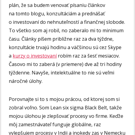
plán, že sa budem venovať písaniu článkov
na tomto blogu, konzultáciám a prednášať
o investovaní do nehnuteľností a finančnej slobode.
To všetko som aj robil, no zaberalo mi to minimum
času. Články píšem približne raz za dva týždne,
konzultácie trvajú hodinu a väčšinou sú cez Skype
a
kurzy o investovaní
robím raz za šesť mesiacov.
Časovo mi to zaberá (v priemere) dve až tri hodiny
týždenne. Navyše, intelektuálne to nie sú veľmi
náročné úlohy.
Porovnajte si to s mojou prácou, od ktorej som si
zobral voľno. Som Lean six sigma Black Belt, takže
mojou úlohou je zlepšovať procesy vo firme. Keďže
môj zamestnávateľ funguje globálne, raz
vylepšujem procesy v Indii a inokedy zas v Nemecku