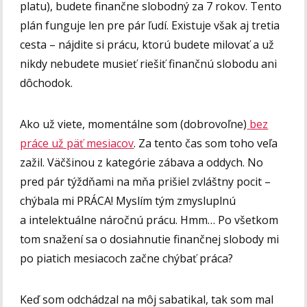
platu), budete finančne slobodný za 7 rokov. Tento
plán funguje len pre pár ľudí. Existuje však aj tretia
cesta – nájdite si prácu, ktorú budete milovať a už
nikdy nebudete musieť riešiť finančnú slobodu ani
dôchodok.
Ako už viete, momentálne som (dobrovoľne)
bez
práce už päť mesiacov
. Za tento čas som toho veľa
zažil. Väčšinou z kategórie zábava a oddych. No
pred pár týždňami na mňa prišiel zvláštny pocit –
chýbala mi PRÁCA! Myslím tým zmysluplnú
a intelektuálne náročnú prácu. Hmm… Po všetkom
tom snažení sa o dosiahnutie finančnej slobody mi
po piatich mesiacoch začne chýbať práca?
Keď som odchádzal na môj sabatikal, tak som mal