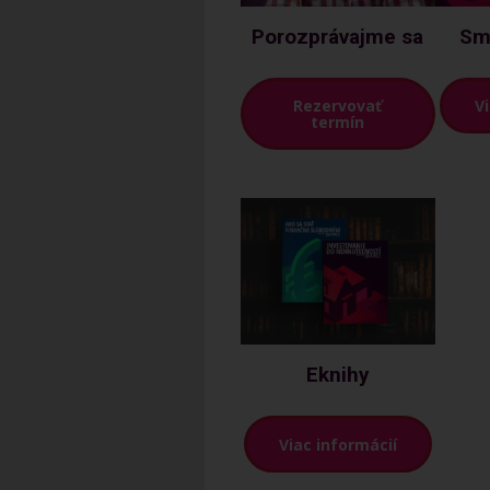
Porozprávajme sa
Sma
Rezervovať
V
termín
Eknihy
Viac informácií