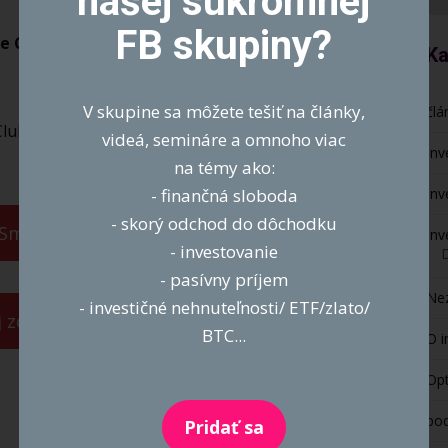
našej súkromnej
FB skupiny?
e Clubu ešte dnes a získajte prístup ku
Ka
V skupine sa môžete tešiť na články,
člá
lubu ešte dnes a získajte prístup ku všetkým
videá, semináre a omnoho viac
Inv
na témy ako:
Inv
- finančná sloboda
- skorý odchod do dôchodku
Smart Life Club
Inv
- investovanie
- pasívny príjem
Ne
- investičné nehnuteľnosti/ ETF/zlato/
j zóny
BTC...
O i
Opt
po
Pridať sa