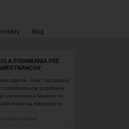
ontakty
Blog
KOLA PODNIKANIA PRE
AMESTNANCOV
book zdarma - Únik z korporátu!
o rozbehnúť svoje podnikania
pri zamestnaní a následne ho
ansformovať na ziskový biznis