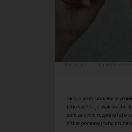
19.10. 2020
Tomáš Pieružek
Aleš je profesionálny psycholó
Jeho vášňou je však šťastie, t
som sa s ním rozprával aj o v
získať pomocou toho druhéh