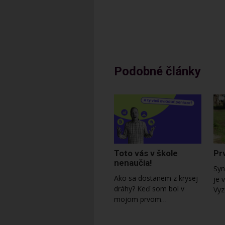
Podobné články
Toto vás v škole
Pr
nenaučia!
Syn
Ako sa dostanem z krysej
je 
dráhy? Keď som bol v
Vyz
mojom prvom…