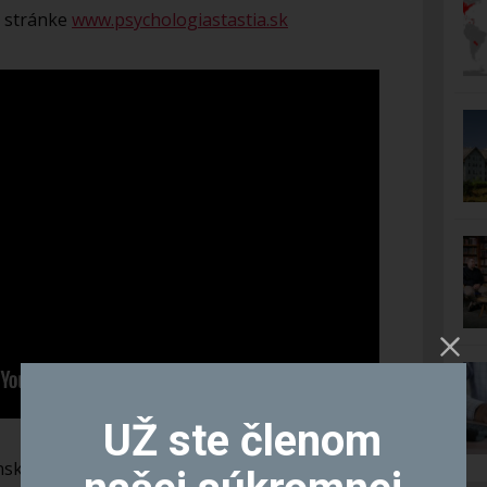
o stránke
www.psychologiastastia.sk
UŽ ste členom
enskej zóne Smart Life Club.