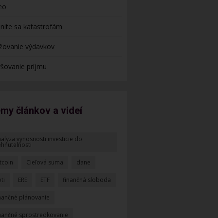
eo
nite sa katastrofám
žovanie výdavkov
šovanie príjmu
my článkov a videí
alyza vynosnosti investicie do
ehnutelnosti
tcoin
Cieľová suma
dane
ti
ERE
ETF
finančná sloboda
inančné plánovanie
inančné sprostredkovanie