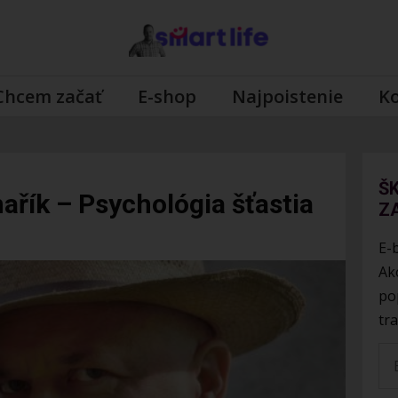
Chcem začať
E-shop
Najpoistenie
K
Š
ařík – Psychológia šťastia
Z
E-
Ak
po
tr