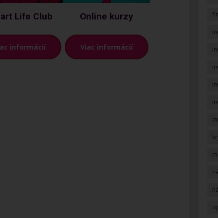
f
rt Life Club
Online kurzy
i
iac informácií
Viac informácií
in
in
i
in
in
k
m
n
n
op