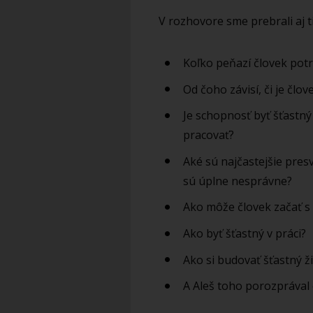
V rozhovore sme prebrali aj t
Koľko peňazí človek potr
Od čoho závisí, či je člov
Je schopnosť byť šťastn
pracovať?
Aké sú najčastejšie presv
sú úplne nesprávne?
Ako môže človek začať s 
Ako byť šťastný v práci?
Ako si budovať šťastný ž
A Aleš toho porozpráva