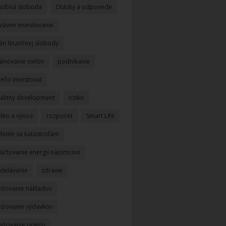
sobná sloboda
Otázky a odpovede
asívne investovanie
án finančnej slobody
ánovanie cieľov
podnikanie
rečo investovať
ealitny development
riziko
ziko a výnos
rozpočet
Smart Life
yhnite sa katastrofám
yúčtovanie energií nájomcovi
zdelávanie
zdravie
nižovanie nákladov
nižovanie výdavkov
vyšovanie príjmu