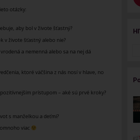
ieto otázky:
ebuje, aby bol v živote šťastný?
Hľ
ek v živote šťastný alebo nie?
ý vrodená a nemenná alebo sa na nej dá
edčenia, ktoré väčšina z nás nosí v hlave, no
Po
pozitívnejším prístupom – aké sú prvé kroky?
ivot s manželkou a deťmi?
l omnoho viac