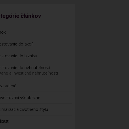
tegórie článkov
nok
estovanie do akcií
estovanie do biznisu
estovanie do nehnuteľností
Dane a investičné nehnuteľnosti
zaradené
nvestovaní všeobecne
imalizácia životného štýlu
dcast