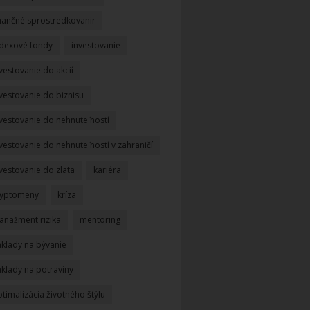
inančné sprostredkovanir
ndexové fondy
investovanie
vestovanie do akcií
vestovanie do biznisu
nvestovanie do nehnuteľností
vestovanie do nehnuteľností v zahraničí
vestovanie do zlata
kariéra
ryptomeny
kríza
anažment rizika
mentoring
áklady na bývanie
áklady na potraviny
timalizácia životného štýlu