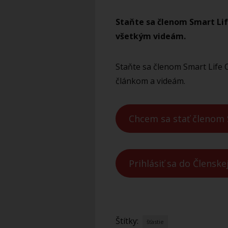
Staňte sa členom Smart Lif
všetkým videám.
Staňte sa členom Smart Life C
článkom a videám.
Chcem sa stať členom 
Prihlásiť sa do Členske
Štítky:
šťastie