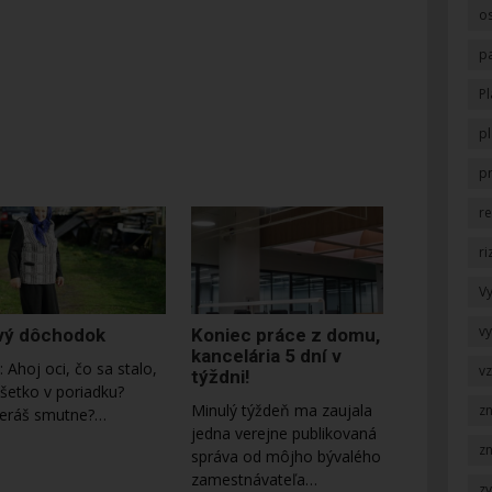
o
p
Pl
pl
p
r
ri
V
v
vý dôchodok
Koniec práce z domu,
kancelária 5 dní v
: Ahoj oci, čo sa stalo,
v
týždni!
všetko v poriadku?
Minulý týždeň ma zaujala
z
eráš smutne?…
jedna verejne publikovaná
z
správa od môjho bývalého
zamestnávateľa…
z