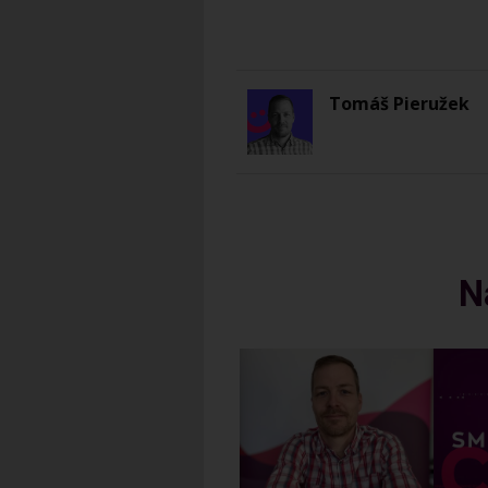
Tomáš Pieružek
N