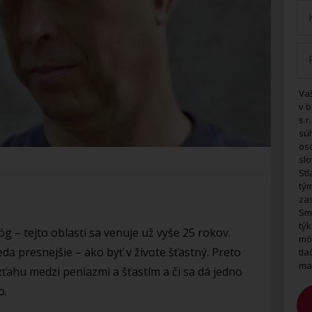
Va
v b
s.r
sú
os
slo
Stl
tý
zas
Sma
týk
g – tejto oblasti sa venuje už vyše 25 rokov.
mô
eda presnejšie – ako byť v živote šťastný. Preto
tl
ma
zťahu medzi peniazmi a šťastím a či sa dá jedno
o.