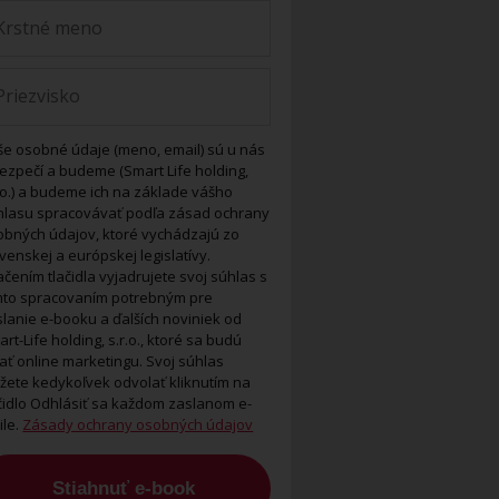
še osobné údaje (meno, email) sú u nás
ezpečí a budeme (Smart Life holding,
.o.) a budeme ich na základe vášho
hlasu spracovávať podľa zásad ochrany
obných údajov, ktoré vychádzajú zo
venskej a európskej legislatívy.
ačením tlačidla vyjadrujete svoj súhlas s
mto spracovaním potrebným pre
lanie e-booku a ďalších noviniek od
rt-Life holding, s.r.o., ktoré sa budú
ať online marketingu. Svoj súhlas
žete kedykoľvek odvolať kliknutím na
ačidlo Odhlásiť sa každom zaslanom e-
ile.
Zásady ochrany osobných údajov
Stiahnuť e-book