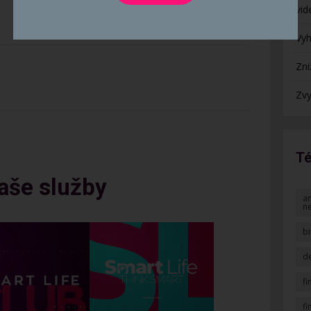
vid
Vyh
Zni
Zvy
Té
aše služby
an
n
bi
de
f
f