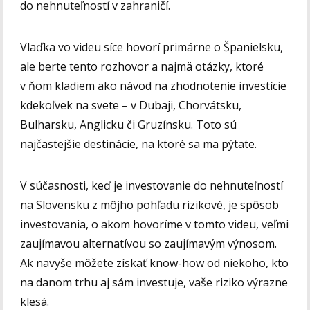
do nehnuteľností v zahraničí.
Vlaďka vo videu síce hovorí primárne o Španielsku,
ale berte tento rozhovor a najmä otázky, ktoré
v ňom kladiem ako návod na zhodnotenie investície
kdekoľvek na svete – v Dubaji, Chorvátsku,
Bulharsku, Anglicku či Gruzínsku. Toto sú
najčastejšie destinácie, na ktoré sa ma pýtate.
V súčasnosti, keď je investovanie do nehnuteľností
na Slovensku z môjho pohľadu rizikové, je spôsob
investovania, o akom hovoríme v tomto videu, veľmi
zaujímavou alternatívou so zaujímavým výnosom.
Ak navyše môžete získať know-how od niekoho, kto
na danom trhu aj sám investuje, vaše riziko výrazne
klesá.