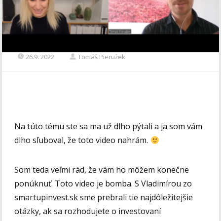
26.9. 2022
Tomáš Pieružek
Na túto tému ste sa ma už dlho pýtali a ja som vám
dlho sľuboval, že toto video nahrám.
Som teda veľmi rád, že vám ho môžem konečne
ponúknuť. Toto video je bomba. S Vladimírou zo
smartupinvest.sk sme prebrali tie najdôležitejšie
otázky, ak sa rozhodujete o investovaní