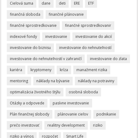
Cieľová suma
dane
deti
ERE
ETF
finančná sloboda
finančné plánovanie
finančné sprostredkovanie
finančné sprostredkovanir
indexové fondy
investovanie
investovanie do akcií
investovanie do biznisu
investovanie do nehnuteľností
investovanie do nehnuteľností v zahraničí
investovanie do zlata
kariéra
kryptomeny
kríza
manažment rizika
mentoring
náklady na bývanie
náklady na potraviny
optimalizácia životného štýlu
osobná sloboda
Otázky a odpovede
pasívne investovanie
Plán finančnej slobody
plánovanie cieľov
podnikanie
prečo investovať
realitny development
riziko
riziko a výnos
rozpočet
Smart Life