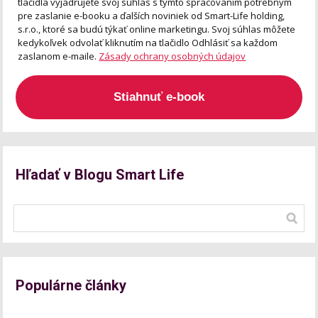
tlačidla vyjadrujete svoj súhlas s týmto spracovaním potrebným
pre zaslanie e-booku a ďalších noviniek od Smart-Life holding,
s.r.o., ktoré sa budú týkať online marketingu. Svoj súhlas môžete
kedykoľvek odvolať kliknutím na tlačidlo Odhlásiť sa každom
zaslanom e-maile.
Zásady ochrany osobných údajov
Stiahnuť e-book
Hľadať v Blogu Smart Life
Populárne články