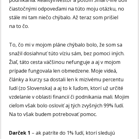
čiastočnými odpoveďami na túto moju otázku, no
stále mi tam niečo chýbalo. Až teraz som prišiel
na to čo.
To, čo mi v mojom pláne chýbalo bolo, že som sa
snažil dosiahnuť túto víziu sám, bez pomoci iných.
Žiaľ, táto cesta väčšinou nefunguje a aj v mojom
prípade fungovala len obmedzene. Moje videá,
články a kurzy sa dostali len k mizivému percentu
ľudí (zo Slovenska) a aj to k ľuďom, ktorí už určité
vzdelanie v oblasti financií či podnikania mali. Mojim
cieľom však bolo osloviť aj tých zvyšných 99% ľudí.
Na to však budem potrebovať pomoc.
Darček 1
– ak patríte do 1% ľudí, ktorí sledujú