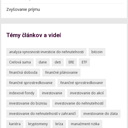
Zvyšovanie príjmu
Témy článkov a videí
analyza vynosnosti investicie do nehnutelnosti
bitcoin
Cieľová suma
dane
deti
ERE
ETF
finančná sloboda
finančné plánovanie
finančné sprostredkovanie
finančné sprostredkovanir
indexové fondy
investovanie
investovanie do akcií
investovanie do biznisu
investovanie do nehnuteľností
investovanie do nehnuteľností v zahraničí
investovanie do zlata
kariéra
kryptomeny
kríza
manažment rizika