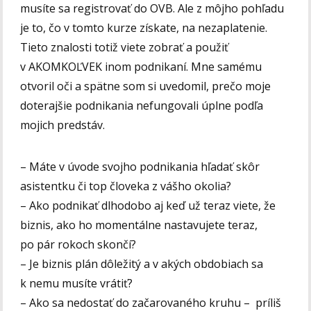
musíte sa registrovať do OVB. Ale z môjho pohľadu
je to, čo v tomto kurze získate, na nezaplatenie.
Tieto znalosti totiž viete zobrať a použiť
v AKOMKOĽVEK inom podnikaní. Mne samému
otvoril oči a spätne som si uvedomil, prečo moje
doterajšie podnikania nefungovali úplne podľa
mojich predstáv.
– Máte v úvode svojho podnikania hľadať skôr
asistentku či top človeka z vášho okolia?
– Ako podnikať dlhodobo aj keď už teraz viete, že
biznis, ako ho momentálne nastavujete teraz,
po pár rokoch skončí?
– Je biznis plán dôležitý a v akých obdobiach sa
k nemu musíte vrátiť?
– Ako sa nedostať do začarovaného kruhu – príliš