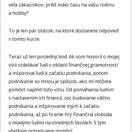
veľa zákazníkov, príliš málo času na vašu rodinu
a hobby?
To je len pár otázok, na ktoré dostanete odpoveď
v tomto kurze.
Teraz už len posledný bod. Ak som hovoril o mojej
vízii vzdelávať ľudí v oblasti finančnej gramotnosti
a inšpirovať ľudí k začatiu podnikania, potom
podnikanie so mnou je spôsob, ako mi môžete
pomôcť naplniť túto víziu. Od pomáhania ľuďom
s nastavením ich financií, cez budovanie vášho
podnikania a inšpirovanie iných k začatiu
podnikania, až po hranie hry Finančná sloboda
s mladými ľuďmi na stredných školách. S tým
všetkým potrebujem pomôcť.