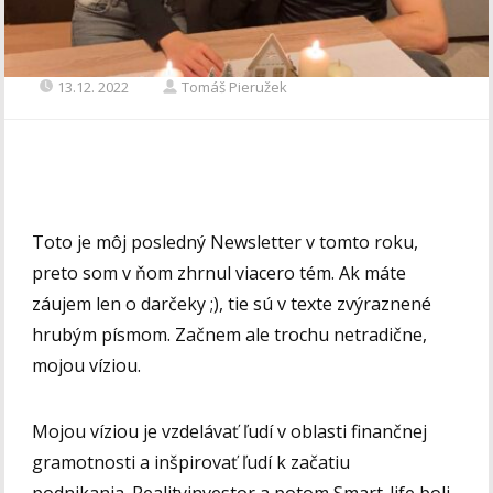
13.12. 2022
Tomáš Pieružek
Toto je môj posledný Newsletter v tomto roku,
preto som v ňom zhrnul viacero tém. Ak máte
záujem len o darčeky ;), tie sú v texte zvýraznené
hrubým písmom. Začnem ale trochu netradične,
mojou víziou.
Mojou víziou je vzdelávať ľudí v oblasti finančnej
gramotnosti a inšpirovať ľudí k začatiu
podnikania.
Realityinvestor a potom Smart-life boli