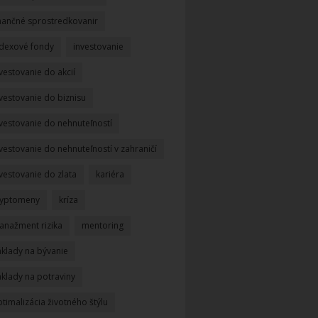
inančné sprostredkovanir
ndexové fondy
investovanie
vestovanie do akcií
vestovanie do biznisu
nvestovanie do nehnuteľností
vestovanie do nehnuteľností v zahraničí
vestovanie do zlata
kariéra
ryptomeny
kríza
anažment rizika
mentoring
áklady na bývanie
áklady na potraviny
timalizácia životného štýlu