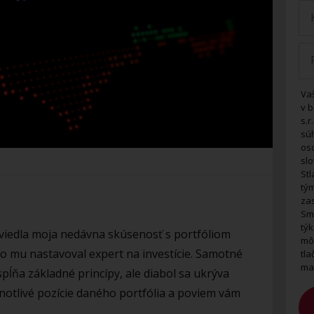
Va
v b
s.r
sú
os
slo
Stl
tý
zas
Sma
týk
viedla moja nedávna skúsenosť s portfóliom
mô
io mu nastavoval expert na investície. Samotné
tl
ma
 spĺňa základné princípy, ale diabol sa ukrýva
dnotlivé pozície daného portfólia a poviem vám