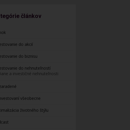
tegórie článkov
nok
estovanie do akcií
estovanie do biznisu
estovanie do nehnuteľností
Dane a investičné nehnuteľnosti
zaradené
nvestovaní všeobecne
imalizácia životného štýlu
dcast