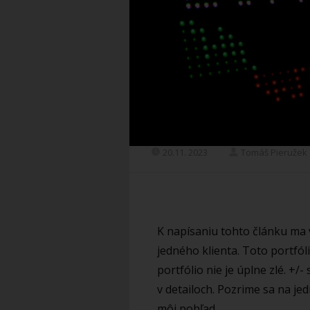
20.11. 2023
Tomáš Pieružek
K napísaniu tohto článku ma 
jedného klienta. Toto portfól
portfólio nie je úplne zlé. +/-
v detailoch. Pozrime sa na je
môj pohľad.