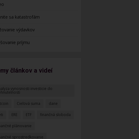
eo
nite sa katastrofám
žovanie výdavkov
šovanie príjmu
my článkov a videí
alyza vynosnosti investicie do
ehnutelnosti
tcoin
Cieľová suma
dane
ti
ERE
ETF
finančná sloboda
inančné plánovanie
inančné sprostredkovanie