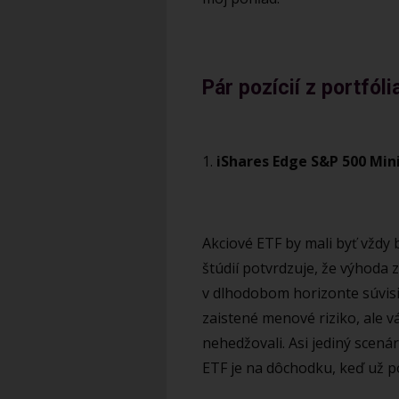
Pár pozícií z portfóli
1.
iShares Edge S&P 500 Min
Akciové ETF by mali byť vždy
štúdií potvrdzuje, že výhoda
v dlhodobom horizonte súvis
zaistené menové riziko, ale vá
nehedžovali. Asi jediný scená
ETF je na dôchodku, keď už po