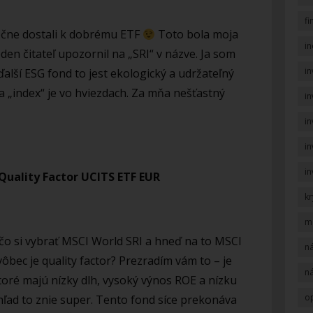
f
čne dostali k dobrému ETF
Toto bola moja
i
den čitateľ upozornil na „SRI“ v názve. Ja som
in
 ďalší ESG fond to jest ekologický a udržateľný
a „index“ je vo hviezdach. Za mňa nešťastný
in
i
in
in
Quality Factor UCITS ETF EUR
k
m
o si vybrať MSCI World SRI a hneď na to MSCI
n
vôbec je quality factor? Prezradím vám to – je
n
ktoré majú nízky dlh, vysoký výnos ROE a nízku
op
ohľad to znie super. Tento fond síce prekonáva