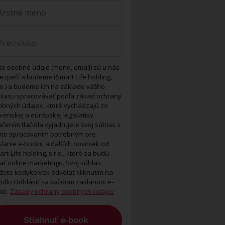
še osobné údaje (meno, email) sú u nás
ezpečí a budeme (Smart Life holding,
.o.) a budeme ich na základe vášho
hlasu spracovávať podľa zásad ochrany
obných údajov, ktoré vychádzajú zo
venskej a európskej legislatívy.
ačením tlačidla vyjadrujete svoj súhlas s
mto spracovaním potrebným pre
lanie e-booku a ďalších noviniek od
rt-Life holding, s.r.o., ktoré sa budú
ať online marketingu. Svoj súhlas
žete kedykoľvek odvolať kliknutím na
ačidlo Odhlásiť sa každom zaslanom e-
ile.
Zásady ochrany osobných údajov
Stiahnuť e-book