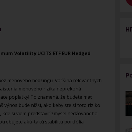
a
Hľ
imum Volatility UCITS ETF EUR Hedged
Po
 bez menového hedžingu. Väčšina relevantných
 zaistenia menového rizika neprekoná
iace poplatky! To znamená, že budete mať
š výnos bude nižší, ako keby ste si toto riziko
r, kde si viem predstaviť zmysel hedžovaného
trebujete akú-takú stabilitu portfólia.