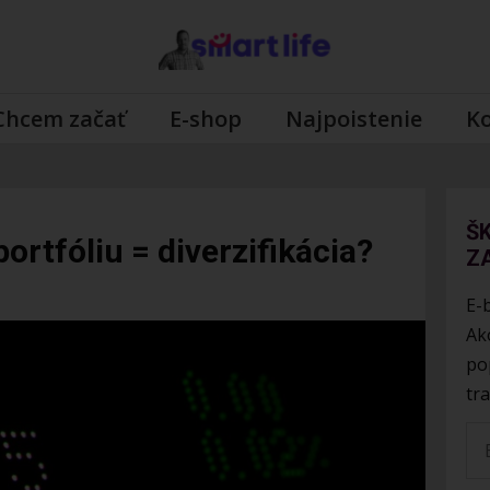
Chcem začať
E-shop
Najpoistenie
K
Š
ortfóliu = diverzifikácia?
Z
E-
Ak
po
tr