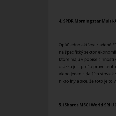
4. SPDR Morningstar Multi-
Opäť jedno aktívne riadené E
na špecifický sektor ekonomiky
ktoré majú v popise činnosti
otázka je – prečo práve tento
alebo jeden z ďalších stoviek
nikto iný a síce, že toto je t
5. iShares MSCI World SRI U