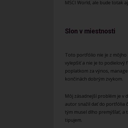
MSCI World, ale bude totak aj
Slon v miestnosti
Toto portfólio nie je z môjho 
vylepšiť a nie je to podielo
poplatkom za výnos, manageme
končinách dobrým zvykom.
Môj zásadnejší problém je v di
autor snažil dať do portfólia 
tým musel dlho premýšľať, a t
tipujem.