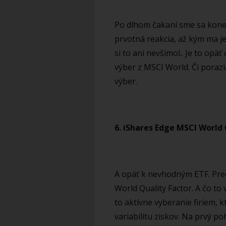
Po dlhom čakaní sme sa kone
prvotná reakcia, až kým ma je
si to ani nevšimol.. Je to opäť
výber z MSCI World. Či porazi
výber.
6. iShares Edge MSCI World 
A opäť k nevhodným ETF. Preč
World Quality Factor. A čo to 
to aktívne vyberanie firiem, 
variabilitu ziskov. Na prvý p