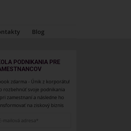
ontakty
Blog
KOLA PODNIKANIA PRE
AMESTNANCOV
book zdarma - Únik z korporátu!
o rozbehnúť svoje podnikania
pri zamestnaní a následne ho
ansformovať na ziskový biznis