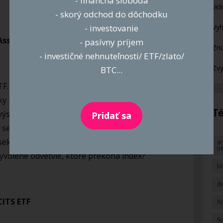
- finančná sloboda
vid
- skorý odchod do dôchodku
- investovanie
Vyh
Asset Global Infrastructure UCITS ETF
- pasívny príjem
Zni
- investičné nehnuteľnosti/ ETF/zlato/
Zvy
BTC...
TF. Dokonca toto ETF je zamerané
 – infraštruktúru. T.j. investuje do firiem,
Té
 výstavbu infraštruktúrnych projektov. A moja
Pridať sa
 sektor a nie napríklad AI alebo zdravotníctvo
 sektorov? Vie daný poradca niečo, čo nevie
an
n
o vyvolené odvetvie, ktoré prekoná index?
bi
de
CITS ETF
f
f