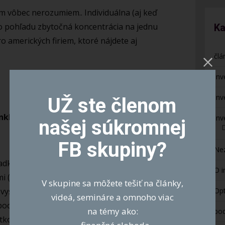
 vôbec nerozumiem.. Individuálna (aj keď
ho pohľadu zbytočná koncentrácia na jednu
Ka
ero amerických firiem, ktoré nájdete aj
člá
Inv
Inv
UŽ ste členom
anklin Technology Fund A(acc)EUR
Inv
našej súkromnej
FB skupiny?
Ne
adku i keď opäť. Je to podielový fond so
O i
 (oslobodenie až po 3 rokoch vs. po roku
V skupine sa môžete tešiť na články,
Opt
I vysoké manažérske poplatky na úrovni 1,8%
videá, semináre a omnoho viac
a pochybná schopnosť porážať svoj benchmark
na témy ako:
po
tkov.