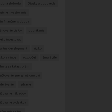
sobná sloboda
Otázky a odpovede
asívne investovanie
án finančnej slobody
ánovanie cieľov
podnikanie
rečo investovať
ealitny development
riziko
ziko a výnos
rozpočet
Smart Life
yhnite sa katastrofám
yúčtovanie energií nájomcovi
zdelávanie
zdravie
nižovanie nákladov
nižovanie výdavkov
vyšovanie príjmu