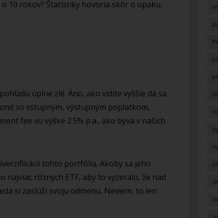
 o 10 rokov? Štatistiky hovoria skôr o opaku.
o
p
Pl
pl
p
pohľadu úplne zlé. Áno, ako vidíte vyššie dá sa
r
vý fond so vstupným, výstupným poplatkom,
ri
nt fee vo výške 2.5% p.a., ako býva v našich
V
v
verzifikácii tohto portfólia. Akoby sa jeho
v
čo najviac rôznych ETF, aby to vyzeralo, že nad
z
eda si zaslúži svoju odmenu. Neviem, to len
z
z