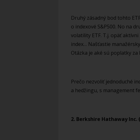
Druhý zásadný bod tohto ETF 
o indexové S&P500. No na dru
volatility ETF. T.j. opäť aktív
index… Našťastie manažérsky 
Otázka je aké sú poplatky za 
Prečo nezvoliť jednoduché in
a hedžingu, s management fee
2. Berkshire Hathaway Inc. (