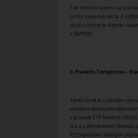
Tak tomuto výberu sa priznám
určite výborná) akcia. Z môj
akciu v ktorej je vlastne viac
v S&P500..
3. Franklin Templeton – Fr
Tento fond je v zásade v pori
všetkými daňovými nástrahami
v prípade ETF fondov). VEĽM
p.a. a z dlhodobého hľadisk
PO započítaní všetkých popla