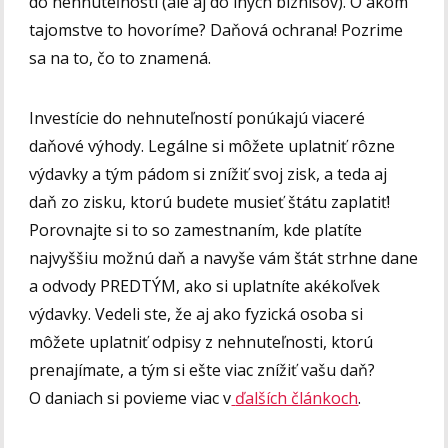
do nehnuteľností (ale aj do iných biznisov). O akom
tajomstve to hovoríme? Daňová ochrana! Pozrime
sa na to, čo to znamená.
Investície do nehnuteľností ponúkajú viaceré
daňové výhody. Legálne si môžete uplatniť rôzne
výdavky a tým pádom si znížiť svoj zisk, a teda aj
daň zo zisku, ktorú budete musieť štátu zaplatiť!
Porovnajte si to so zamestnaním, kde platíte
najvyššiu možnú daň a navyše vám štát strhne dane
a odvody PREDTÝM, ako si uplatníte akékoľvek
výdavky. Vedeli ste, že aj ako fyzická osoba si
môžete uplatniť odpisy z nehnuteľnosti, ktorú
prenajímate, a tým si ešte viac znížiť vašu daň?
O daniach si povieme viac v
ďalších článkoch
.