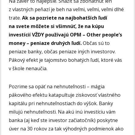
Na záver to najlepšie. Snažiť sa zbohatnúť len
z vlastných peňazí je beh na veľmi, veľmi, veľmi dlhé
trate.
Ak sa pozriete na najbohatších ľudí
na svete môžete si všimnúť, že na kúpu
investícií VŽDY používajú OPM – Other people’s
money – peniaze druhých ľudí.
Občas sú to
peniaze banky, občas peniaze iných investorov.
Pákový efekt je tajomstvo bohatých ľudí, ktoré vás
v škole nenaučia.
Pozrime sa opäť na nehnuteľnosti – mágia
pákového efektu katapultuje ziskovosť vlastného
kapitálu pri nehnuteľnostiach do výšok. Banky
milujú nehnuteľnosti. Na akú inú investíciu vám
banka (aj keď ste investor začiatočník) poskytne
úver na 30 rokov za tak výhodných podmienok ako