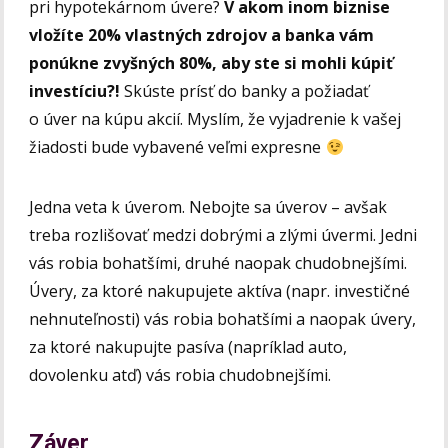
pri hypotekárnom úvere?
V akom inom biznise
vložíte 20% vlastných zdrojov a banka vám
ponúkne zvyšných 80%, aby ste si mohli kúpiť
investíciu?!
Skúste prísť do banky a požiadať
o úver na kúpu akcií. Myslím, že vyjadrenie k vašej
žiadosti bude vybavené veľmi expresne
Jedna veta k úverom. Nebojte sa úverov – avšak
treba rozlišovať medzi dobrými a zlými úvermi. Jedni
vás robia bohatšími, druhé naopak chudobnejšími.
Úvery, za ktoré nakupujete aktíva (napr. investičné
nehnuteľnosti) vás robia bohatšími a naopak úvery,
za ktoré nakupujte pasíva (napríklad auto,
dovolenku atď) vás robia chudobnejšími.
Záver