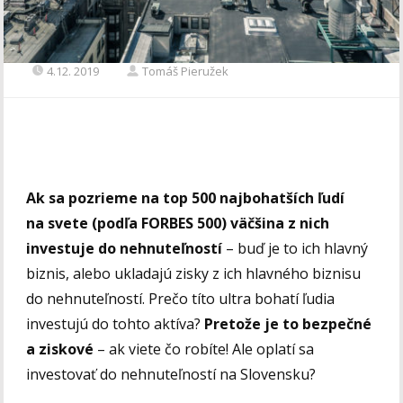
4.12. 2019
Tomáš Pieružek
Ak sa pozrieme na top 500 najbohatších ľudí
na svete (podľa
FORBES 500
) väčšina z nich
investuje do nehnuteľností
– buď je to ich hlavný
biznis, alebo ukladajú zisky z ich hlavného biznisu
do nehnuteľností. Prečo títo ultra bohatí ľudia
investujú do tohto aktíva?
Pretože je to bezpečné
a ziskové
– ak viete čo robíte! Ale oplatí sa
investovať do nehnuteľností na Slovensku?