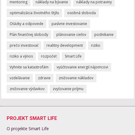
mentoring
náklady na bývanie
náklady na potraviny
optimalizácia životného štýlu
osobná sloboda
Otázky a odpovede
pasívne investovanie
Plán finančnej slobody
plánovanie cieľov
podnikanie
prečo investovať
realitny development
riziko
riziko a výnos
rozpočet
Smart Life
Vyhnite sa katastrofám
vyúčtovanie energií nájomcovi
vzdelávanie
zdravie
znižovanie nákladov
znižovanie výdavkov
zvyšovanie príjmu
PROJEKT SMART LIFE
O projekte Smart Life