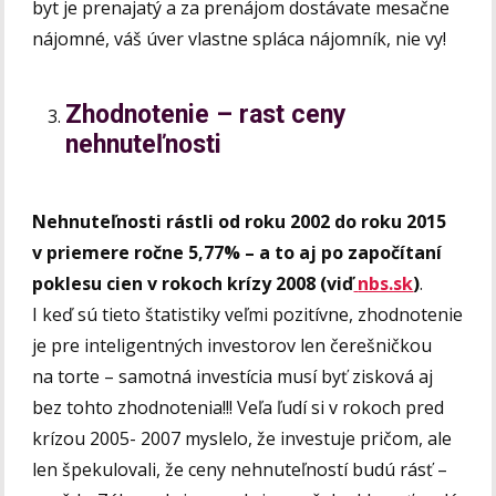
byt je prenajatý a za prenájom dostávate mesačne
nájomné, váš úver vlastne spláca nájomník, nie vy!
Zhodnotenie – rast ceny
nehnuteľnosti
Nehnuteľnosti rástli od roku 2002 do roku 2015
v priemere ročne 5,77% – a to aj po započítaní
poklesu cien v rokoch krízy 2008 (viď
nbs.sk
)
.
I keď sú tieto štatistiky veľmi pozitívne, zhodnotenie
je pre inteligentných investorov len čerešničkou
na torte – samotná investícia musí byť zisková aj
bez tohto zhodnotenia!!! Veľa ľudí si v rokoch pred
krízou 2005- 2007 myslelo, že investuje pričom, ale
len špekulovali, že ceny nehnuteľností budú rásť –