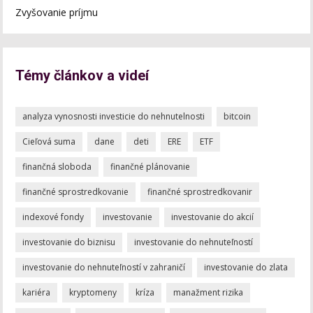
Zvyšovanie príjmu
Témy článkov a videí
analyza vynosnosti investicie do nehnutelnosti
bitcoin
Cieľová suma
dane
deti
ERE
ETF
finančná sloboda
finančné plánovanie
finančné sprostredkovanie
finančné sprostredkovanir
indexové fondy
investovanie
investovanie do akcií
investovanie do biznisu
investovanie do nehnuteľností
investovanie do nehnuteľností v zahraničí
investovanie do zlata
kariéra
kryptomeny
kríza
manažment rizika