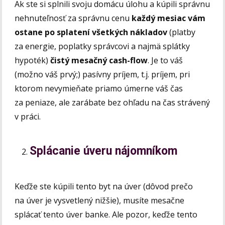
Ak ste si splnili svoju domácu úlohu a kúpili správnu
nehnuteľnosť za správnu cenu
každý mesiac vám
ostane po splatení všetkých nákladov
(platby
za energie, poplatky správcovi a najmä splátky
hypoték)
čistý mesačný cash-flow
. Je to váš
(možno váš prvý;) pasívny príjem, t.j. príjem, pri
ktorom nevymieňate priamo úmerne váš čas
za peniaze, ale zarábate bez ohľadu na čas strávený
v práci.
Splácanie úveru nájomníkom
Keďže ste kúpili tento byt na úver (dôvod prečo
na úver je vysvetlený nižšie), musíte mesačne
splácať tento úver banke. Ale pozor, keďže tento