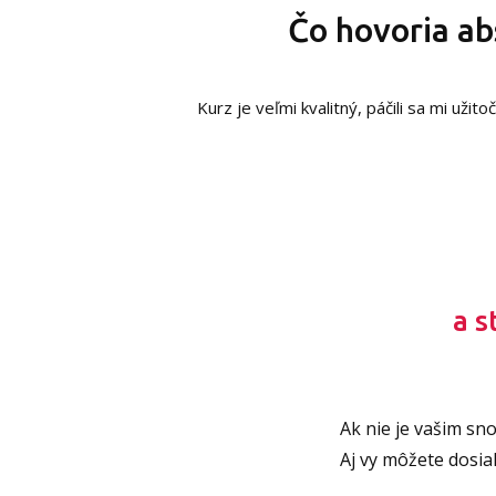
Čo hovoria ab
Kurz je veľmi kvalitný, páčili sa mi už
a s
Ak nie je vašim sn
Aj vy môžete dosia