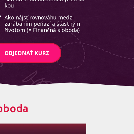
kou
Ako nájsť rovnováhu medzi
zarábaním peňazí a šťastným
životom (= Finančná sloboda)
OBJEDNAŤ KURZ
loboda