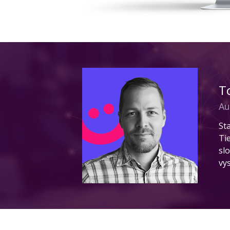
T
Au
St
Ti
sl
vy