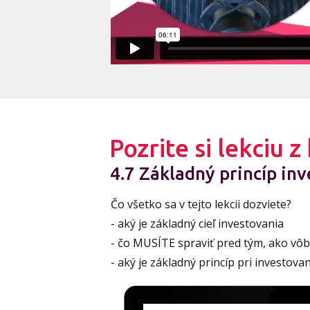
Pozrite si lekciu 
4.7 Základný princíp in
Čo všetko sa v tejto lekcii dozviete?
- aký je základný cieľ investovania
- čo MUSÍTE spraviť pred tým, ako vôb
- aký je základný princíp pri investovan