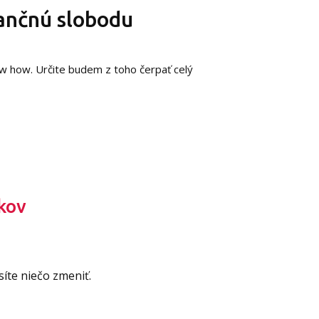
nančnú slobodu
now how. Určite budem z toho čerpať celý
kov
íte niečo zmeniť.