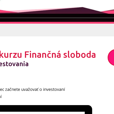
z kurzu Finančná sloboda
vestovania
ec začnete uvažovať o investovaní
í