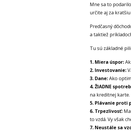
Mne sa to podaril
určite aj za kratši
Predčasný dôchodok
a taktiež príkladoc
Tu sú základné pil
1. Miera úspor:
Akú
2. Investovanie:
Va
3. Dane:
Ako optima
4. ŽIADNE spotreb
na kreditnej karte.
5. Plávanie proti 
6. Trpezlivosť:
Mat
to vzdá. Vy však ch
7. Neustále sa vz