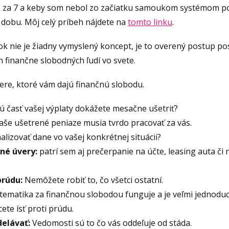
o za 7 a keby som nebol zo začiatku samoukom systémom p
u dobu. Môj celý príbeh nájdete na
tomto linku
.
 nie je žiadny vymyslený koncept, je to overený postup po
h finančne slobodných ľudí vo svete.
iere, ktoré vám dajú finančnú slobodu.
 časť vašej výplaty dokážete mesačne ušetriť?
še ušetrené peniaze musia tvrdo pracovať za vás.
lizovať dane vo vašej konkrétnej situácii?
né úvery:
patrí sem aj prečerpanie na účte, leasing auta či 
prúdu:
Nemôžete robiť to, čo všetci ostatní.
ematika za finančnou slobodou funguje a je veľmi jednoduch
cete ísť proti prúdu.
delávať:
Vedomosti sú to čo vás oddeľuje od stáda.