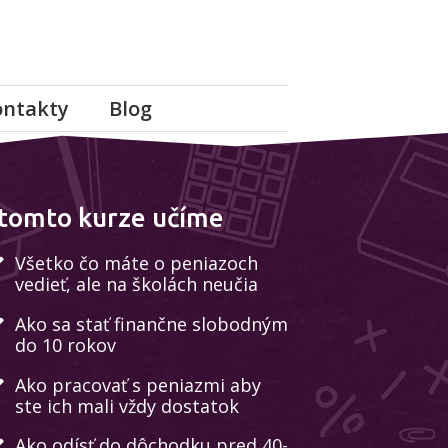
ontakty
Blog
tomto kurze učíme
Všetko čo máte o peniazoch
vedieť, ale na školách neučia
Ako sa stať finančne slobodným
do 10 rokov
Ako pracovať s peniazmi aby
ste ich mali vždy dostatok
Ako odísť do dôchodku pred 40-