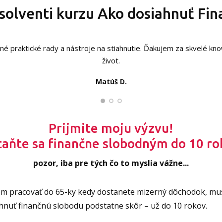
solventi kurzu Ako dosiahnuť Fi
itočné praktické rady a nástroje na stiahnutie. Ďakujem za skvelé k
život.
Katarína
Matúš D.
Marek Z.
Prijmite moju výzvu!
taňte sa finančne slobodným do 10 ro
pozor, iba pre tých čo to myslia vážne...
om pracovať do 65-ky kedy dostanete mizerný dôchodok, mus
hnuť finančnú slobodu podstatne skôr – už do 10 rokov.