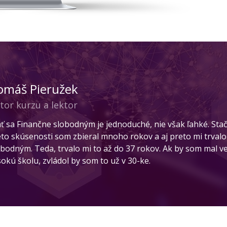
omáš Pieružek
tor kurzu a lektor
ať sa Finančne slobodným je jednoduché, nie však ľahké. Stač
eto skúsenosti som zbieral mnoho rokov a aj preto mi trvalo
obodným. Teda, trvalo mi to až do 37 rokov. Ak by som mal 
sokú školu, zvládol by som to už v 30-ke.