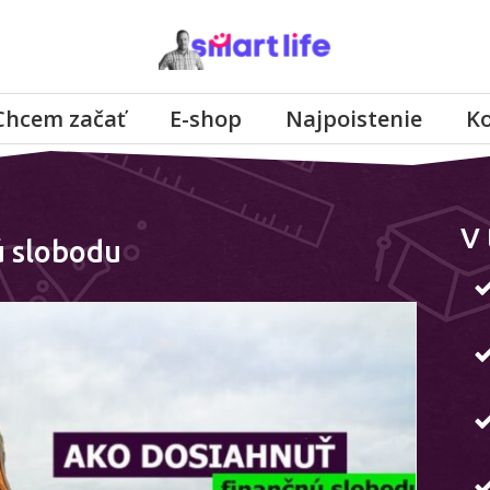
Chcem začať
E-shop
Najpoistenie
K
V 
ú slobodu