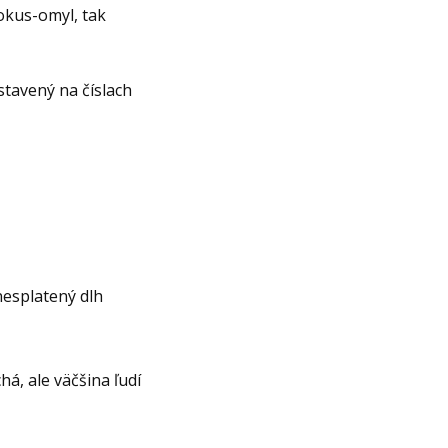
okus-omyl, tak
stavený na číslach
nesplatený dlh
á, ale väčšina ľudí