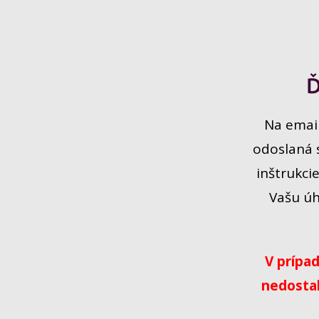
Ď
Na email
odoslaná 
inštrukcie
Vašu úh
V prípad
nedostal