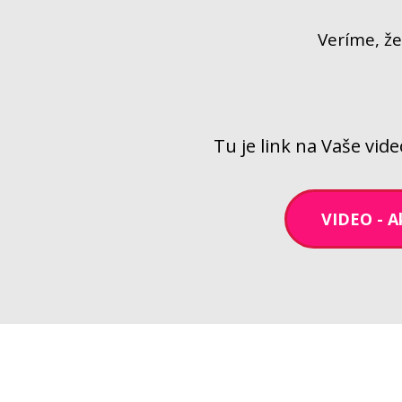
Veríme, ž
Tu je link na Vaše vid
VIDEO - A