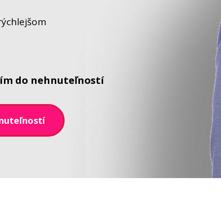
rýchlejšom
ním do nehnuteľností
nuteľností