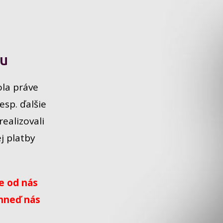
ku
ola práve
sp. ďalšie
realizovali
j platby
te od nás
ihneď nás