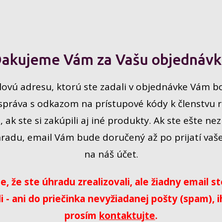
akujeme Vám za Vašu objednáv
ovú adresu, ktorú ste zadali v objednávke Vám b
správa s odkazom na prístupové kódy k členstvu re
, ak ste si zakúpili aj iné produkty. Ak ste ešte nez
radu, email Vám bude doručený až po prijatí vaše
na náš
účet.
e, že ste úhradu zrealizovali, ale žiadny email s
i - ani do priečinka nevyžiadanej pošty (spam), 
prosím
kontaktujte
.